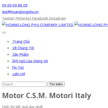
09 69 09 88 09
dat@hoanglongphu.vn
Twitter
Pinterest
Facebook
Instagram
Trang Chủ
Về Chúng Tôi
Sản Phẩm
Đội ngũ của chúng tôi
Tin Tức
Liên Hệ
Motor C.S.M. Motori Italy
Hiển thị kết quả duy nhất