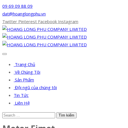
09 69 09 88 09
dat@hoanglongphu.vn
Twitter
Pinterest
Facebook
Instagram
Trang Chủ
Về Chúng Tôi
Sản Phẩm
Đội ngũ của chúng tôi
Tin Tức
Liên Hệ