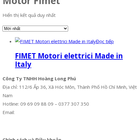
Motor Fimet
Hiển thị kết quả duy nhất
Đọc tiếp
FIMET Motori elettrici Made in
Italy
Công Ty TNHH Hoàng Long Phú
Địa chỉ: 112/6 Ấp 36, Xã Hóc Môn, Thành Phố Hồ Chí Minh, Việt
Nam
Hotline: 09 69 09 88 09 – 0377 307 350
Email:
dat@hoanglongphu.vn
Facebook
Twitter
Instagram
Pinterest
Tumblr
Behance
Chính sách và Điều khoản