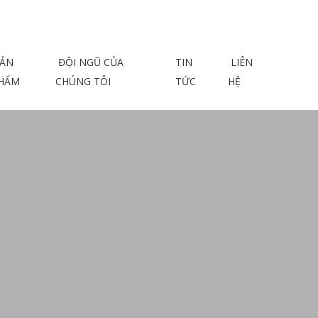
ẢN
ĐỘI NGŨ CỦA
TIN
LIÊN
HẨM
CHÚNG TÔI
TỨC
HỆ