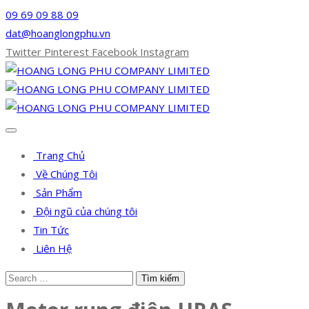
09 69 09 88 09
dat@hoanglongphu.vn
Twitter
Pinterest
Facebook
Instagram
Trang Chủ
Về Chúng Tôi
Sản Phẩm
Đội ngũ của chúng tôi
Tin Tức
Liên Hệ