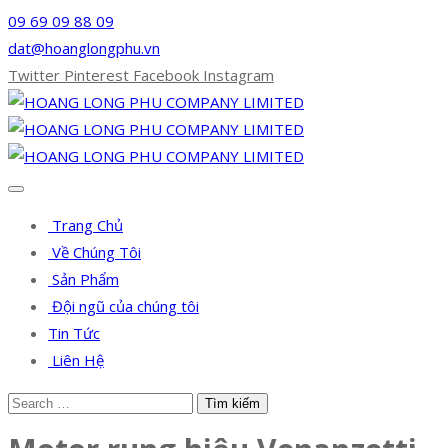
09 69 09 88 09
dat@hoanglongphu.vn
Twitter
Pinterest
Facebook
Instagram
Trang Chủ
Về Chúng Tôi
Sản Phẩm
Đội ngũ của chúng tôi
Tin Tức
Liên Hệ