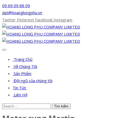
09 69 09 88 09
dat@hoanglongphu.vn
Twitter
Pinterest
Facebook
Instagram
Trang Chủ
Về Chúng Tôi
Sản Phẩm
Đội ngũ của chúng tôi
Tin Tức
Liên Hệ