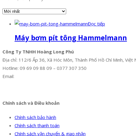
Đọc tiếp
Máy bơm pít tông Hammelmann
Công Ty TNHH Hoàng Long Phú
Địa chỉ: 112/6 Ấp 36, Xã Hóc Môn, Thành Phố Hồ Chí Minh, Việt
Hotline: 09 69 09 88 09 – 0377 307 350
Email:
dat@hoanglongphu.vn
Facebook
Twitter
Instagram
Pinterest
Tumblr
Behance
Chính sách và Điều khoản
Chính sách bảo hành
Chính sách thanh toán
Chính sách vận chuyển & giao nhận