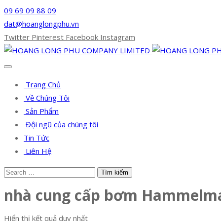
09 69 09 88 09
dat@hoanglongphu.vn
Twitter
Pinterest
Facebook
Instagram
Trang Chủ
Về Chúng Tôi
Sản Phẩm
Đội ngũ của chúng tôi
Tin Tức
Liên Hệ
nhà cung cấp bơm Hammelm
Hiển thị kết quả duy nhất