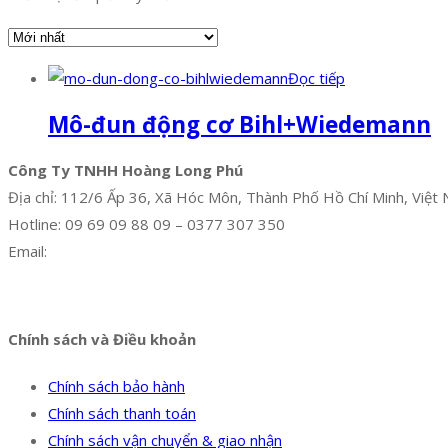
Đọc tiếp
Mô-đun động cơ Bihl+Wiedemann
Công Ty TNHH Hoàng Long Phú
Địa chỉ: 112/6 Ấp 36, Xã Hóc Môn, Thành Phố Hồ Chí Minh, Việt
Hotline: 09 69 09 88 09 – 0377 307 350
Email:
dat@hoanglongphu.vn
Facebook
Twitter
Instagram
Pinterest
Tumblr
Behance
Chính sách và Điều khoản
Chính sách bảo hành
Chính sách thanh toán
Chính sách vận chuyển & giao nhận