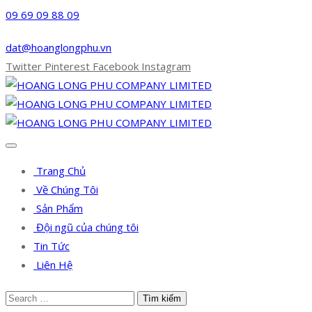
09 69 09 88 09
dat@hoanglongphu.vn
Twitter
Pinterest
Facebook
Instagram
Trang Chủ
Về Chúng Tôi
Sản Phẩm
Đội ngũ của chúng tôi
Tin Tức
Liên Hệ