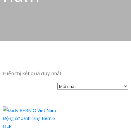
in
ức
iên
ệ
Hiển thị kết quả duy nhất