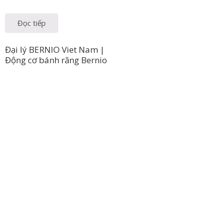
Đọc tiếp
Đại lý BERNIO Viet Nam |
Động cơ bánh răng Bernio
Công Ty TNHH Hoàng Long Phú
Địa chỉ: 112/6 Ấp 36, Xã Hóc Môn, Thành Phố Hồ Chí Minh,
Việt Nam
Hotline: 09 69 09 88 09 – 0377 307 350
Email:
dat@hoanglongphu.vn