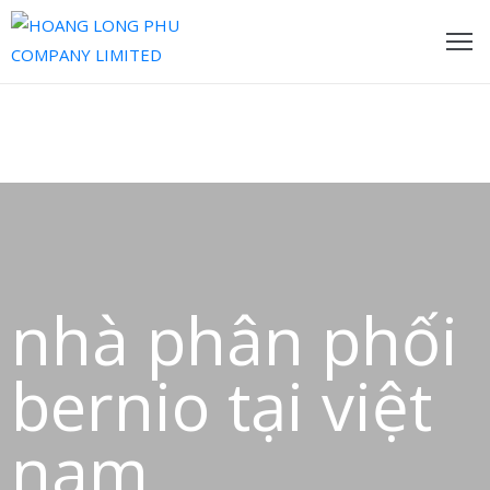
rang
hủ
ề
húng
ôi
ản
nhà phân phối
hẩm
ội
bernio tại việt
gũ
ủa
nam
húng
ôi