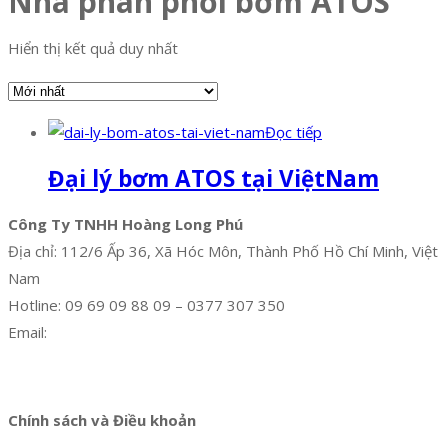
Nhà phân phối bơm ATOS
Hiển thị kết quả duy nhất
Đọc tiếp
Đại lý bơm ATOS tại ViệtNam
Công Ty TNHH Hoàng Long Phú
Địa chỉ: 112/6 Ấp 36, Xã Hóc Môn, Thành Phố Hồ Chí Minh, Việt
Nam
Hotline: 09 69 09 88 09 – 0377 307 350
Email:
dat@hoanglongphu.vn
Facebook
Twitter
Instagram
Pinterest
Tumblr
Behance
Chính sách và Điều khoản