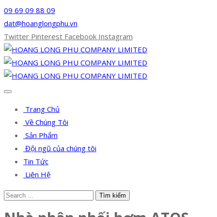
09 69 09 88 09
dat@hoanglongphu.vn
Twitter
Pinterest
Facebook
Instagram
Trang Chủ
Về Chúng Tôi
Sản Phẩm
Đội ngũ của chúng tôi
Tin Tức
Liên Hệ