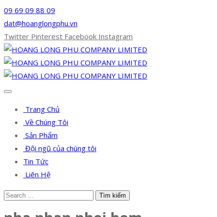
09 69 09 88 09
dat@hoanglongphu.vn
Twitter
Pinterest
Facebook
Instagram
Trang Chủ
Về Chúng Tôi
Sản Phẩm
Đội ngũ của chúng tôi
Tin Tức
Liên Hệ