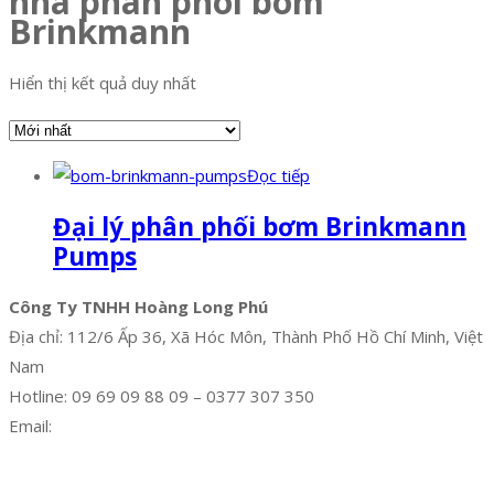
nha phan phoi bom
Brinkmann
Hiển thị kết quả duy nhất
Đọc tiếp
Đại lý phân phối bơm Brinkmann
Pumps
Công Ty TNHH Hoàng Long Phú
Địa chỉ: 112/6 Ấp 36, Xã Hóc Môn, Thành Phố Hồ Chí Minh, Việt
Nam
Hotline: 09 69 09 88 09 – 0377 307 350
Email:
dat@hoanglongphu.vn
Facebook
Twitter
Instagram
Pinterest
Tumblr
Behance