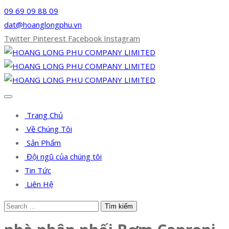
09 69 09 88 09
dat@hoanglongphu.vn
Twitter
Pinterest
Facebook
Instagram
Trang Chủ
Về Chúng Tôi
Sản Phẩm
Đội ngũ của chúng tôi
Tin Tức
Liên Hệ