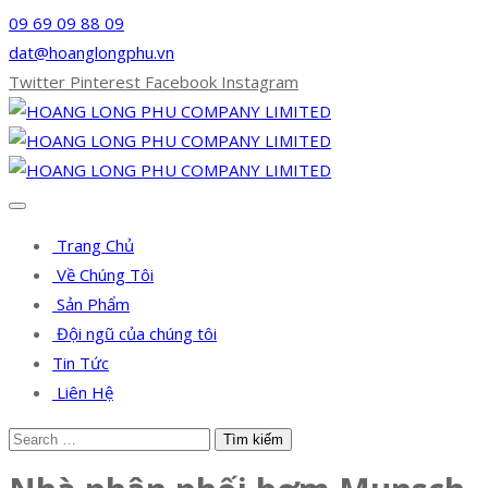
09 69 09 88 09
dat@hoanglongphu.vn
Twitter
Pinterest
Facebook
Instagram
Trang Chủ
Về Chúng Tôi
Sản Phẩm
Đội ngũ của chúng tôi
Tin Tức
Liên Hệ