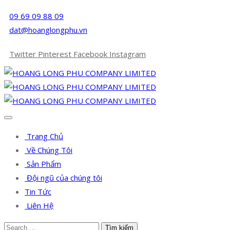
09 69 09 88 09
dat@hoanglongphu.vn
Twitter
Pinterest
Facebook
Instagram
Trang Chủ
Về Chúng Tôi
Sản Phẩm
Đội ngũ của chúng tôi
Tin Tức
Liên Hệ