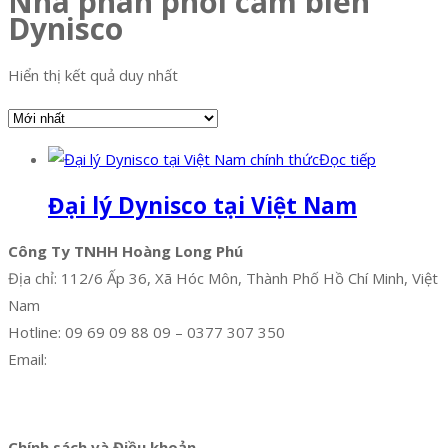
Nhà phân phối cảm biến
Dynisco
Hiển thị kết quả duy nhất
Đọc tiếp
Đại lý Dynisco tại Việt Nam
Công Ty TNHH Hoàng Long Phú
Địa chỉ: 112/6 Ấp 36, Xã Hóc Môn, Thành Phố Hồ Chí Minh, Việt
Nam
Hotline: 09 69 09 88 09 – 0377 307 350
Email:
dat@hoanglongphu.vn
Facebook
Twitter
Instagram
Pinterest
Tumblr
Behance
Chính sách và Điều khoản