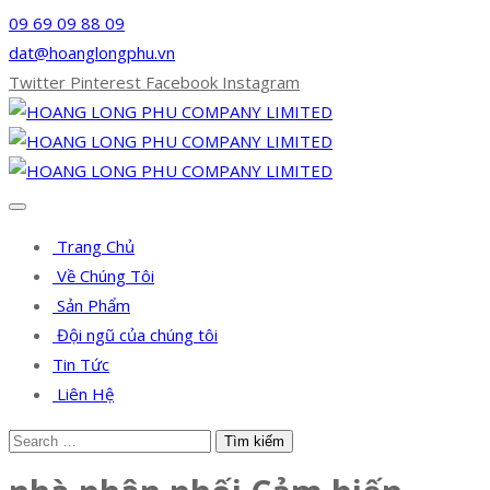
09 69 09 88 09
dat@hoanglongphu.vn
Twitter
Pinterest
Facebook
Instagram
Trang Chủ
Về Chúng Tôi
Sản Phẩm
Đội ngũ của chúng tôi
Tin Tức
Liên Hệ