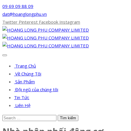
09 69 09 88 09
dat@hoanglongphu.vn
Twitter
Pinterest
Facebook
Instagram
Trang Chủ
Về Chúng Tôi
Sản Phẩm
Đội ngũ của chúng tôi
Tin Tức
Liên Hệ