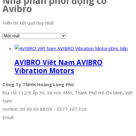
Nhà phân phối động cơ
Avibro
Hiển thị kết quả duy nhất
Đọc tiếp
AVIBRO Việt Nam AVIBRO
Vibration Motors
Công Ty TNHH Hoàng Long Phú
Địa chỉ: 112/6 Ấp 36, Xã Hóc Môn, Thành Phố Hồ Chí Minh, Việt
Nam
Hotline: 09 69 09 88 09 – 0377 307 350
Email:
dat@hoanglongphu.vn
Facebook
Twitter
Instagram
Pinterest
Tumblr
Behance