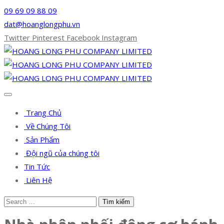
09 69 09 88 09
dat@hoanglongphu.vn
Twitter
Pinterest
Facebook
Instagram
Trang Chủ
Về Chúng Tôi
Sản Phẩm
Đội ngũ của chúng tôi
Tin Tức
Liên Hệ