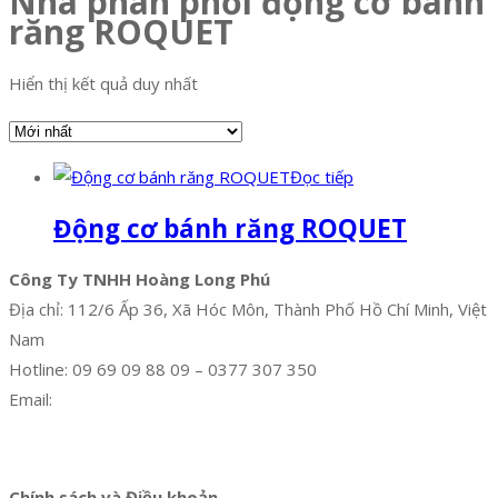
Nhà phân phối động cơ bánh
răng ROQUET
Hiển thị kết quả duy nhất
Đọc tiếp
Động cơ bánh răng ROQUET
Công Ty TNHH Hoàng Long Phú
Địa chỉ: 112/6 Ấp 36, Xã Hóc Môn, Thành Phố Hồ Chí Minh, Việt
Nam
Hotline: 09 69 09 88 09 – 0377 307 350
Email:
dat@hoanglongphu.vn
Facebook
Twitter
Instagram
Pinterest
Tumblr
Behance
Chính sách và Điều khoản