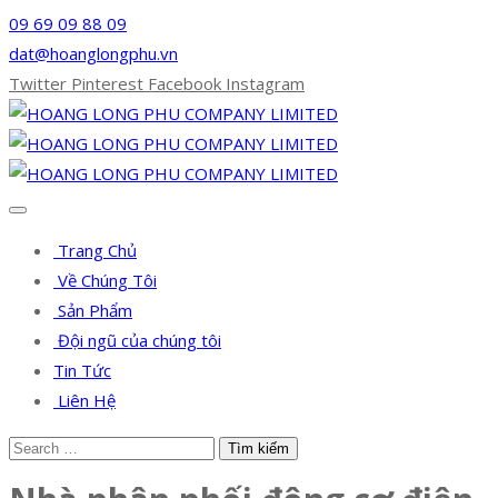
09 69 09 88 09
dat@hoanglongphu.vn
Twitter
Pinterest
Facebook
Instagram
Trang Chủ
Về Chúng Tôi
Sản Phẩm
Đội ngũ của chúng tôi
Tin Tức
Liên Hệ