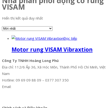
Nhà phân phối động cơ rung
VISAM
Hiển thị kết quả duy nhất
Đọc tiếp
Motor rung VISAM Vibraxtion
Công Ty TNHH Hoàng Long Phú
Địa chỉ: 112/6 Ấp 36, Xã Hóc Môn, Thành Phố Hồ Chí Minh, Việt
Nam
Hotline: 09 69 09 88 09 – 0377 307 350
Email:
dat@hoanglongphu.vn
Facebook
Twitter
Instagram
Pinterest
Tumblr
Behance
Chính sách và Điều khoản