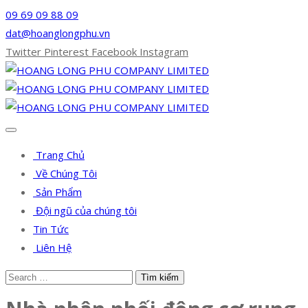
09 69 09 88 09
dat@hoanglongphu.vn
Twitter
Pinterest
Facebook
Instagram
Trang Chủ
Về Chúng Tôi
Sản Phẩm
Đội ngũ của chúng tôi
Tin Tức
Liên Hệ