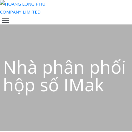
TRANG
CHỦ
VỀ
CHÚNG
TÔI
Nhà phân phối
SẢN
PHẨM
hộp số IMak
ĐỘI
NGŨ
CỦA
CHÚNG
TÔI
TIN
TỨC