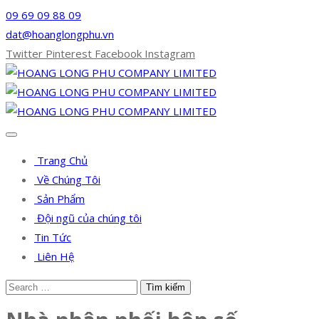
09 69 09 88 09
dat@hoanglongphu.vn
Twitter
Pinterest
Facebook
Instagram
Trang Chủ
Về Chúng Tôi
Sản Phẩm
Đội ngũ của chúng tôi
Tin Tức
Liên Hệ