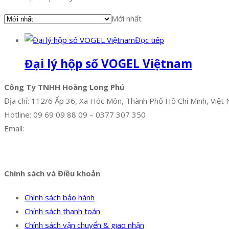
Mới nhất
Đọc tiếp
Đại lý hộp số VOGEL Việtnam
Công Ty TNHH Hoàng Long Phú
Địa chỉ: 112/6 Ấp 36, Xã Hóc Môn, Thành Phố Hồ Chí Minh, Việt
Hotline: 09 69 09 88 09 – 0377 307 350
Email:
dat@hoanglongphu.vn
Facebook
Twitter
Instagram
Pinterest
Tumblr
Behance
Chính sách và Điều khoản
Chính sách bảo hành
Chính sách thanh toán
Chính sách vận chuyển & giao nhận