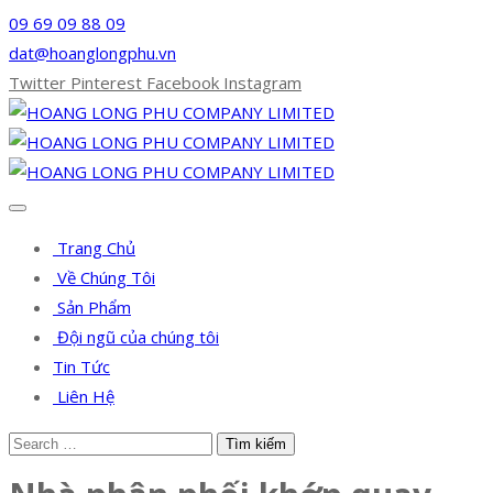
09 69 09 88 09
dat@hoanglongphu.vn
Twitter
Pinterest
Facebook
Instagram
Trang Chủ
Về Chúng Tôi
Sản Phẩm
Đội ngũ của chúng tôi
Tin Tức
Liên Hệ