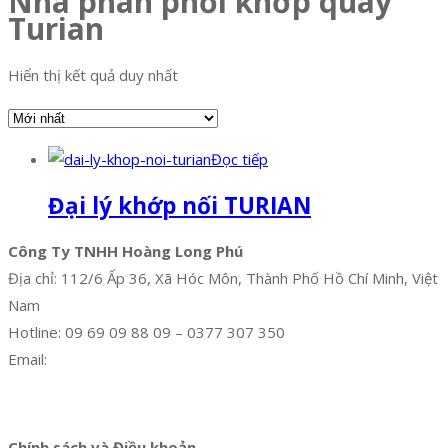
Nhà phân phối khớp quay
Turian
Hiển thị kết quả duy nhất
Đọc tiếp
Đại lý khớp nối TURIAN
Công Ty TNHH Hoàng Long Phú
Địa chỉ: 112/6 Ấp 36, Xã Hóc Môn, Thành Phố Hồ Chí Minh, Việt
Nam
Hotline: 09 69 09 88 09 – 0377 307 350
Email:
dat@hoanglongphu.vn
Facebook
Twitter
Instagram
Pinterest
Tumblr
Behance
Chính sách và Điều khoản