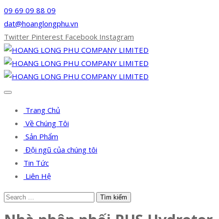
09 69 09 88 09
dat@hoanglongphu.vn
Twitter
Pinterest
Facebook
Instagram
Trang Chủ
Về Chúng Tôi
Sản Phẩm
Đội ngũ của chúng tôi
Tin Tức
Liên Hệ