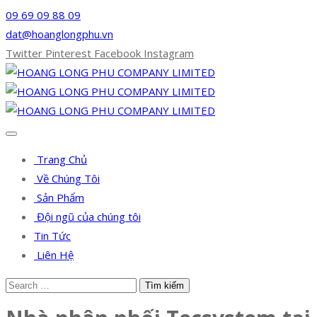
09 69 09 88 09
dat@hoanglongphu.vn
Twitter
Pinterest
Facebook
Instagram
Trang Chủ
Về Chúng Tôi
Sản Phẩm
Đội ngũ của chúng tôi
Tin Tức
Liên Hệ