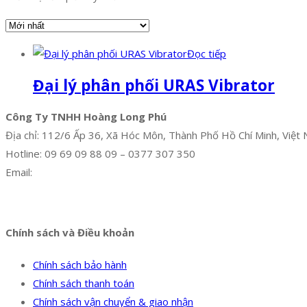
Đọc tiếp
Đại lý phân phối URAS Vibrator
Công Ty TNHH Hoàng Long Phú
Địa chỉ: 112/6 Ấp 36, Xã Hóc Môn, Thành Phố Hồ Chí Minh, Việt
Hotline: 09 69 09 88 09 – 0377 307 350
Email:
dat@hoanglongphu.vn
Facebook
Twitter
Instagram
Pinterest
Tumblr
Behance
Chính sách và Điều khoản
Chính sách bảo hành
Chính sách thanh toán
Chính sách vận chuyển & giao nhận