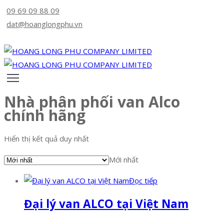
09 69 09 88 09
dat@hoanglongphu.vn
TRANG
CHỦ
VỀ
CHÚNG
TÔI
SẢN
Nhà phân phối van Alco
PHẨM
chính hãng
ĐỘI
NGŨ
Hiển thị kết quả duy nhất
CỦA
Mới nhất
CHÚNG
TÔI
Đọc tiếp
TIN
Đại lý van ALCO tại Việt Nam
TỨC
LIÊN