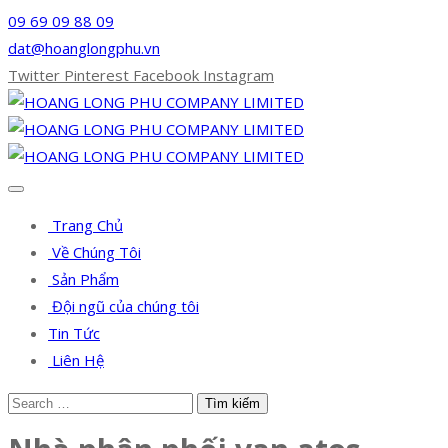
09 69 09 88 09
dat@hoanglongphu.vn
Twitter
Pinterest
Facebook
Instagram
Trang Chủ
Về Chúng Tôi
Sản Phẩm
Đội ngũ của chúng tôi
Tin Tức
Liên Hệ