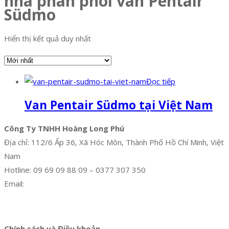
nha phan phoi van Pentair
Südmo
Hiển thị kết quả duy nhất
Đọc tiếp
Van Pentair Südmo tại Việt Nam
Công Ty TNHH Hoàng Long Phú
Địa chỉ: 112/6 Ấp 36, Xã Hóc Môn, Thành Phố Hồ Chí Minh, Việt
Nam
Hotline: 09 69 09 88 09 – 0377 307 350
Email:
dat@hoanglongphu.vn
Facebook
Twitter
Instagram
Pinterest
Tumblr
Behance
Chính sách và Điều khoản