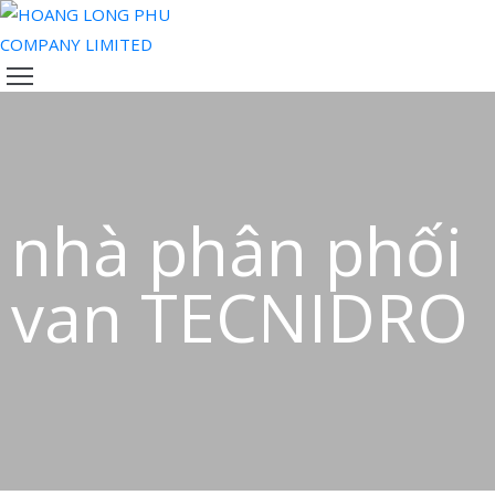
TRANG
CHỦ
VỀ
CHÚNG
TÔI
nhà phân phối
SẢN
PHẨM
van TECNIDRO
ĐỘI
NGŨ
CỦA
CHÚNG
TÔI
TIN
TỨC