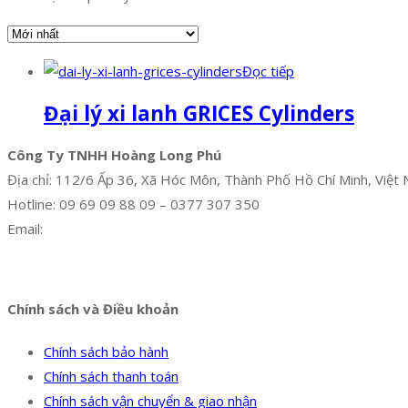
Đọc tiếp
Đại lý xi lanh GRICES Cylinders
Công Ty TNHH Hoàng Long Phú
Địa chỉ: 112/6 Ấp 36, Xã Hóc Môn, Thành Phố Hồ Chí Minh, Việt
Hotline: 09 69 09 88 09 – 0377 307 350
Email:
dat@hoanglongphu.vn
Facebook
Twitter
Instagram
Pinterest
Tumblr
Behance
Chính sách và Điều khoản
Chính sách bảo hành
Chính sách thanh toán
Chính sách vận chuyển & giao nhận