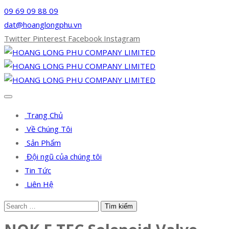
09 69 09 88 09
dat@hoanglongphu.vn
Twitter
Pinterest
Facebook
Instagram
Trang Chủ
Về Chúng Tôi
Sản Phẩm
Đội ngũ của chúng tôi
Tin Tức
Liên Hệ