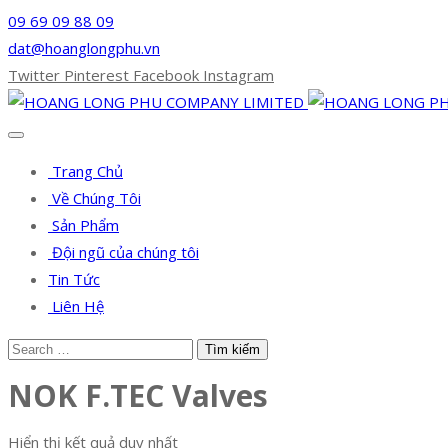
09 69 09 88 09
dat@hoanglongphu.vn
Twitter
Pinterest
Facebook
Instagram
Trang Chủ
Về Chúng Tôi
Sản Phẩm
Đội ngũ của chúng tôi
Tin Tức
Liên Hệ
NOK F.TEC Valves
Hiển thị kết quả duy nhất