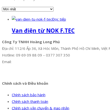
Đọc tiếp
Van điện từ NOK F.TEC
Công Ty TNHH Hoàng Long Phú
Địa chỉ: 112/6 Ấp 36, Xã Hóc Môn, Thành Phố Hồ Chí Minh, Việt
Hotline: 09 69 09 88 09 – 0377 307 350
Email:
dat@hoanglongphu.vn
Facebook
Twitter
Instagram
Pinterest
Tumblr
Behance
Chính sách và Điều khoản
Chính sách bảo hành
Chính sách thanh toán
Chính sách vận chuyển & giao nhận