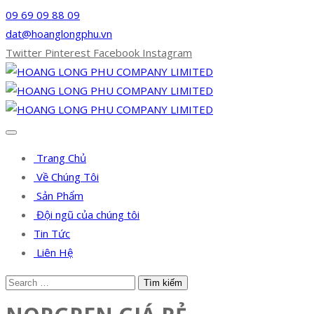
09 69 09 88 09
dat@hoanglongphu.vn
Twitter
Pinterest
Facebook
Instagram
Trang Chủ
Về Chúng Tôi
Sản Phẩm
Đội ngũ của chúng tôi
Tin Tức
Liên Hệ