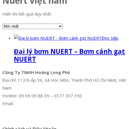
Nuert việt nam
Hiển thị kết quả duy nhất
Đọc tiếp
Đại lý bơm NUERT – Bơm cánh gạt
NUERT
Công Ty TNHH Hoàng Long Phú
Địa chỉ: 112/6 Ấp 36, Xã Hóc Môn, Thành Phố Hồ Chí Minh, Việt
Nam
Hotline: 09 69 09 88 09 – 0377 307 350
Email:
dat@hoanglongphu.vn
Facebook
Twitter
Instagram
Pinterest
Tumblr
Behance
Chính sách và Điều khoản