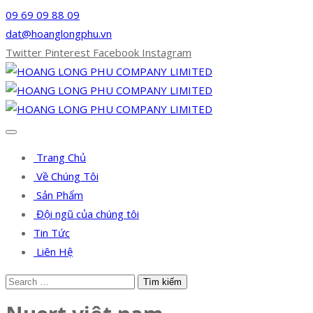
09 69 09 88 09
dat@hoanglongphu.vn
Twitter
Pinterest
Facebook
Instagram
Trang Chủ
Về Chúng Tôi
Sản Phẩm
Đội ngũ của chúng tôi
Tin Tức
Liên Hệ