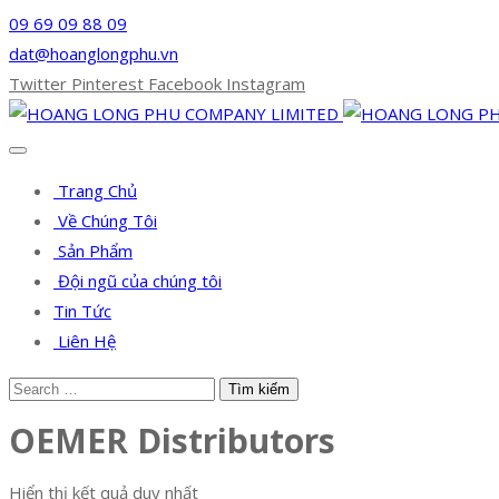
09 69 09 88 09
dat@hoanglongphu.vn
Twitter
Pinterest
Facebook
Instagram
Trang Chủ
Về Chúng Tôi
Sản Phẩm
Đội ngũ của chúng tôi
Tin Tức
Liên Hệ
OEMER Distributors
Hiển thị kết quả duy nhất