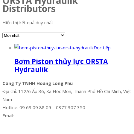
ORSTA Hydraulik
Distributors
Hiển thị kết quả duy nhất
Đọc tiếp
Bơm Piston thủy lực ORSTA
Hydraulik
Công Ty TNHH Hoàng Long Phú
Địa chỉ: 112/6 Ấp 36, Xã Hóc Môn, Thành Phố Hồ Chí Minh, Việt
Nam
Hotline: 09 69 09 88 09 – 0377 307 350
Email:
dat@hoanglongphu.vn
Facebook
Twitter
Instagram
Pinterest
Tumblr
Behance