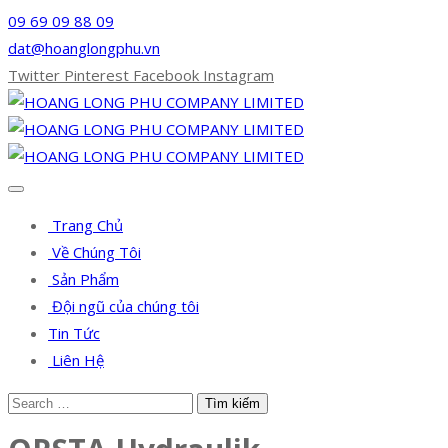
09 69 09 88 09
dat@hoanglongphu.vn
Twitter
Pinterest
Facebook
Instagram
Trang Chủ
Về Chúng Tôi
Sản Phẩm
Đội ngũ của chúng tôi
Tin Tức
Liên Hệ