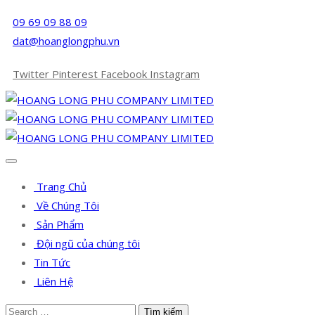
09 69 09 88 09
dat@hoanglongphu.vn
Twitter
Pinterest
Facebook
Instagram
Trang Chủ
Về Chúng Tôi
Sản Phẩm
Đội ngũ của chúng tôi
Tin Tức
Liên Hệ