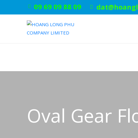
09 69 09 88 09
dat@hoangl
Oval Gear Fl