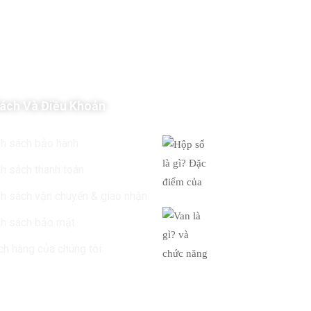
ách Và Điều Khoản
Tin Mới Nhất
Hộp số là gì? Đ
nh sách bảo hành
của
h sách thanh toán
19/03/2019
h sách vận chuyển & giao nhận
Van là gì? và c
nh sách bảo mật
của
h hàng của chúng tôi
19/03/2019