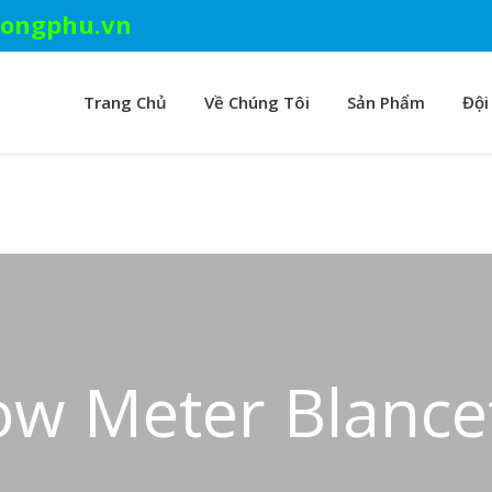
ongphu.vn
Trang Chủ
Về Chúng Tôi
Sản Phẩm
Đội
ow Meter Blance