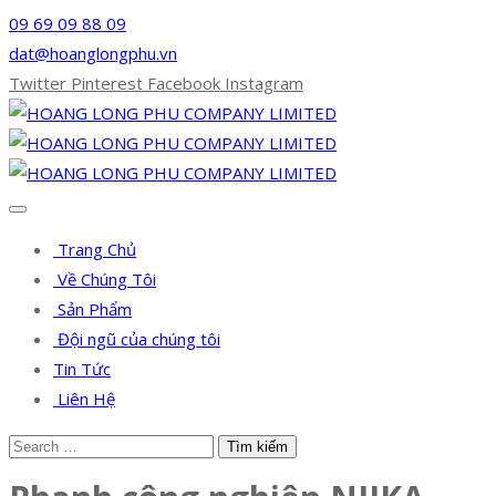
09 69 09 88 09
dat@hoanglongphu.vn
Twitter
Pinterest
Facebook
Instagram
Trang Chủ
Về Chúng Tôi
Sản Phẩm
Đội ngũ của chúng tôi
Tin Tức
Liên Hệ