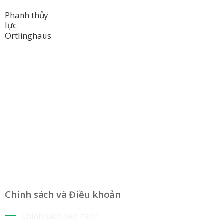
Phanh thủy
lực
Ortlinghaus
Công Ty TNHH Hoàng Long Phú
Địa chỉ: 112/6 Ấp 36, Xã Hóc Môn, Thành Phố Hồ Chí Minh,
Việt Nam
Hotline: 09 69 09 88 09 – 0377 307 350
Email:
dat@hoanglongphu.vn
Chính sách và Điều khoản
Chính sách bảo hành