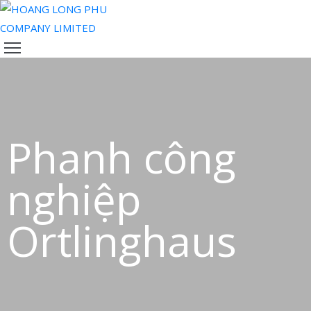
TRANG
CHỦ
VỀ
CHÚNG
TÔI
Phanh công
SẢN
PHẨM
nghiệp
ĐỘI
NGŨ
Ortlinghaus
CỦA
CHÚNG
TÔI
TIN
TỨC