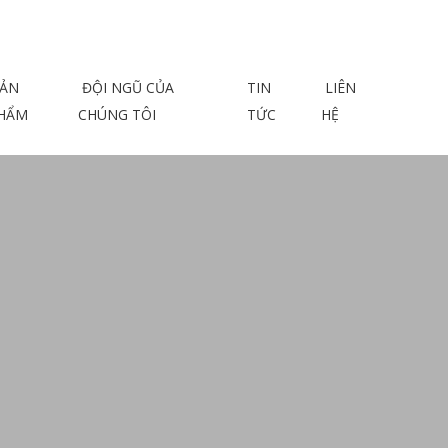
ẢN
ĐỘI NGŨ CỦA
TIN
LIÊN
HẨM
CHÚNG TÔI
TỨC
HỆ