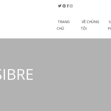
TRANG
VỀ CHÚNG
S
CHỦ
TÔI
P
SIBRE