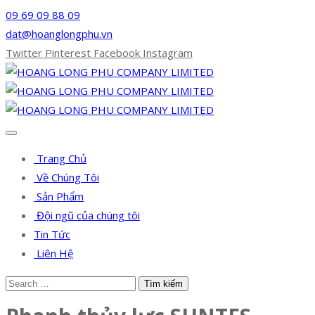
09 69 09 88 09
dat@hoanglongphu.vn
Twitter
Pinterest
Facebook
Instagram
Trang Chủ
Về Chúng Tôi
Sản Phẩm
Đội ngũ của chúng tôi
Tin Tức
Liên Hệ