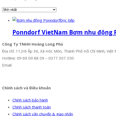
Đọc tiếp
Ponndorf VietNam Bơm nhu động 
Công Ty TNHH Hoàng Long Phú
Địa chỉ: 112/6 Ấp 36, Xã Hóc Môn, Thành Phố Hồ Chí Minh, Việt
Hotline: 09 69 09 88 09 – 0377 307 350
Email:
dat@hoanglongphu.vn
Facebook
Twitter
Instagram
Pinterest
Tumblr
Behance
Chính sách và Điều khoản
Chính sách bảo hành
Chính sách thanh toán
Chính sách vận chuyển & giao nhận