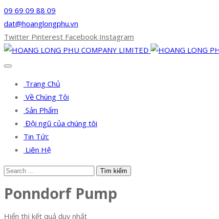
09 69 09 88 09
dat@hoanglongphu.vn
Twitter
Pinterest
Facebook
Instagram
Trang Chủ
Về Chúng Tôi
Sản Phẩm
Đội ngũ của chúng tôi
Tin Tức
Liên Hệ
Ponndorf Pump
Hiển thị kết quả duy nhất