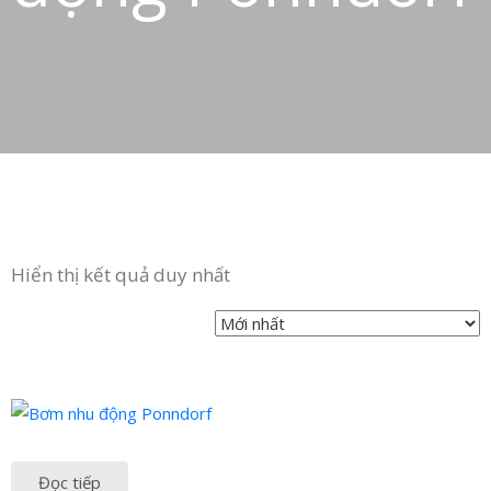
in
ức
iên
ệ
Hiển thị kết quả duy nhất
Đọc tiếp