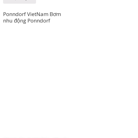
Ponndorf VietNam Bơm
nhu động Ponndorf
Công Ty TNHH Hoàng Long Phú
Địa chỉ: 112/6 Ấp 36, Xã Hóc Môn, Thành Phố Hồ Chí Minh, Việt
Nam
Hotline: 09 69 09 88 09 – 0377 307 350
Email:
dat@hoanglongphu.vn