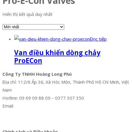
Pro-E-Con Valves
Hiển thị kết quả duy nhất
Đọc tiếp
Van điều khiển dòng chảy
ProECon
Công Ty TNHH Hoàng Long Phú
Địa chỉ: 112/6 Ấp 36, Xã Hóc Môn, Thành Phố Hồ Chí Minh, Việt
Nam
Hotline: 09 69 09 88 09 – 0377 307 350
Email:
dat@hoanglongphu.vn
Facebook
Twitter
Instagram
Pinterest
Tumblr
Behance
Chính sách và Điều khoản