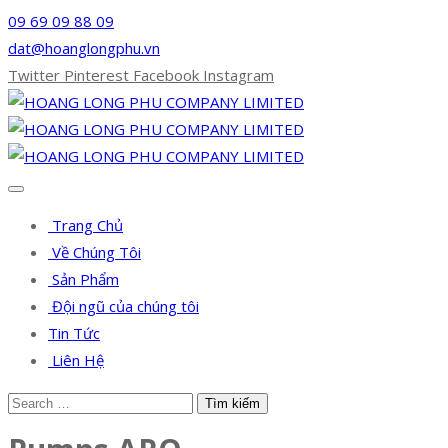
09 69 09 88 09
dat@hoanglongphu.vn
Twitter
Pinterest
Facebook
Instagram
Trang Chủ
Về Chúng Tôi
Sản Phẩm
Đội ngũ của chúng tôi
Tin Tức
Liên Hệ