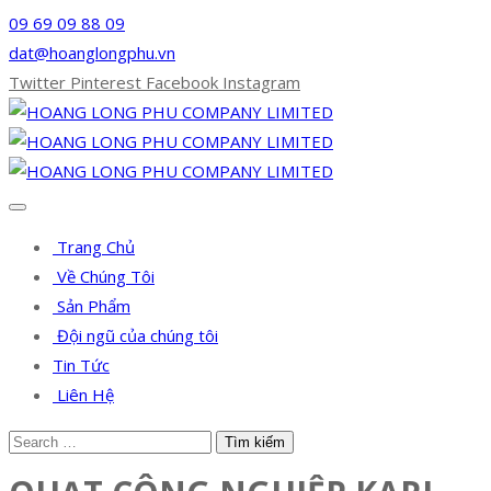
09 69 09 88 09
dat@hoanglongphu.vn
Twitter
Pinterest
Facebook
Instagram
Trang Chủ
Về Chúng Tôi
Sản Phẩm
Đội ngũ của chúng tôi
Tin Tức
Liên Hệ