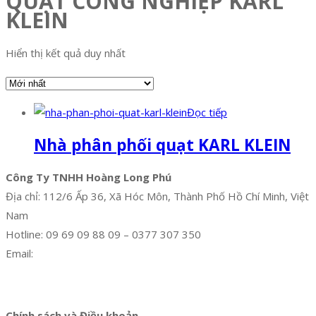
QUẠT CÔNG NGHIỆP KARL
KLEIN
Hiển thị kết quả duy nhất
Đọc tiếp
Nhà phân phối quạt KARL KLEIN
Công Ty TNHH Hoàng Long Phú
Địa chỉ: 112/6 Ấp 36, Xã Hóc Môn, Thành Phố Hồ Chí Minh, Việt
Nam
Hotline: 09 69 09 88 09 – 0377 307 350
Email:
dat@hoanglongphu.vn
Facebook
Twitter
Instagram
Pinterest
Tumblr
Behance
Chính sách và Điều khoản